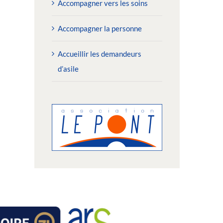
Accompagner vers les soins
Accompagner la personne
Accueillir les demandeurs
2/06/2026 : Toutes les
02/06/2026 : Depuis dix 
d’asile
générations réunies pour le «
pension de famille rend 
hallenge des Solidarités »
plus douces
undi 15 juin 2026
jeudi 11 juin 2026