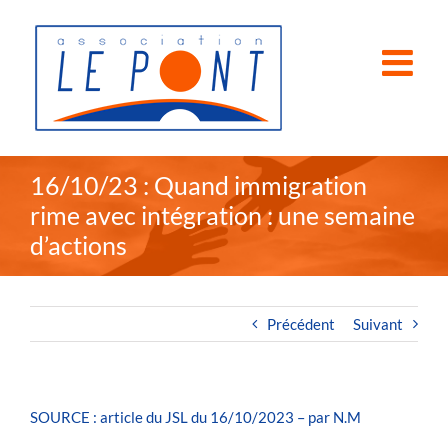
Passer
au
contenu
16/10/23 : Quand immigration
rime avec intégration : une semaine
d’actions
Précédent
Suivant
SOURCE : article du JSL du 16/10/2023 – par N.M