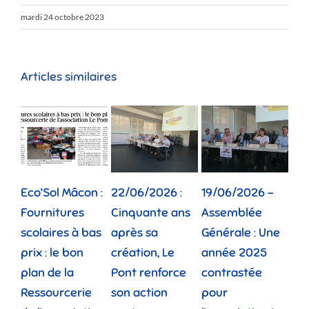
mardi 24 octobre 2023
Articles similaires
Eco’Sol Mâcon :
22/06/2026 :
19/06/2026 –
12/
Fournitures
Cinquante ans
Assemblée
Tou
scolaires à bas
après sa
Générale : Une
gé
prix : le bon
création, Le
année 2025
réu
plan de la
Pont renforce
contrastée
« 
Ressourcerie
son action
pour
des