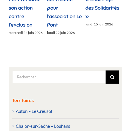
pour
des Solidarités
douces
Re
l’association Le
»
de 
jeudi 11 juin 2026
Pont
Le
lundi 15 juin 2026
lundi 22 juin 2026
lund
Rechercher:
Territoires
Autun – Le Creusot
Chalon-sur-Saône – Louhans