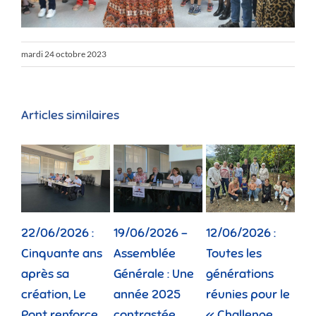
mardi 24 octobre 2023
Articles similaires
19/06/2026 –
12/06/2026 :
02/06/2026 :
Eco
Assemblée
Toutes les
Depuis dix ans,
Fo
Générale : Une
générations
la pension de
sco
année 2025
réunies pour le
famille rend des
pri
contrastée
« Challenge
vies plus
pla