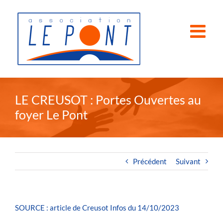
Passer
au
contenu
LE CREUSOT : Portes Ouvertes au
foyer Le Pont
Précédent
Suivant
SOURCE : article de Creusot Infos du 14/10/2023