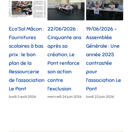
Eco’Sol Mâcon :
22/06/2026 :
19/06/2026 –
12/
Fournitures
Cinquante ans
Assemblée
Tou
scolaires à bas
après sa
Générale : Une
gé
prix : le bon
création, Le
année 2025
réu
plan de la
Pont renforce
contrastée
« 
Ressourcerie
son action
pour
des
de l’association
contre
l’association Le
»
Le Pont
l’exclusion
Pont
lund
lundi 3 août 2026
mercredi 24 juin 2026
lundi 22 juin 2026