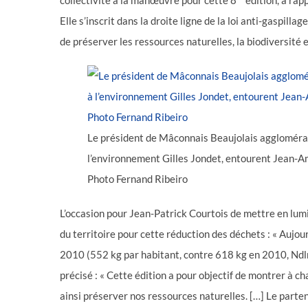
collectivité à la manœuvre pour cette 8
édition, a rap
Elle s’inscrit dans la droite ligne de la loi anti-gaspilla
de préserver les ressources naturelles, la biodiversité et
Le président de Mâconnais Beaujolais agglomérati
l’environnement Gilles Jondet, entourent Jean-A
Photo Fernand Ribeiro
L’occasion pour Jean-Patrick Courtois de mettre en lumiè
du territoire pour cette réduction des déchets : « Aujou
2010 (552 kg par habitant, contre 618 kg en 2010, Ndlr
précisé : « Cette édition a pour objectif de montrer à c
ainsi préserver nos ressources naturelles. […] Le parten