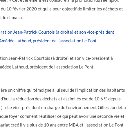
pelé : « Cet événement est consacré à la promotion du réemploi.
ge du 10 février 2020 et qui a pour objectif de limiter les déchets et
 le climat. »
on Jean-Patrick Courtois (à droite) et son vice-président à
médée Lathoud, président de l’association Le Pont.
re un chiffre qui témoigne à lui seul de l’implication des habitants
rd’hui, la réduction des déchets et assimilés est de 10,6 % depuis
). » Le vice-président en charge de l’environnement Gilles Jondet a
haque foyer comment réutiliser ce qui peut avoir une seconde vie et
ariat créé il y a plus de 10 ans entre MBA et l’association Le Pont