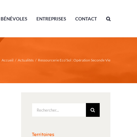
BÉNÉVOLES
ENTREPRISES
CONTACT
Accueil
/
Actualités
/
Ressourcerie Eco’Sol : Opération Seconde Vie
Rechercher:
Territoires