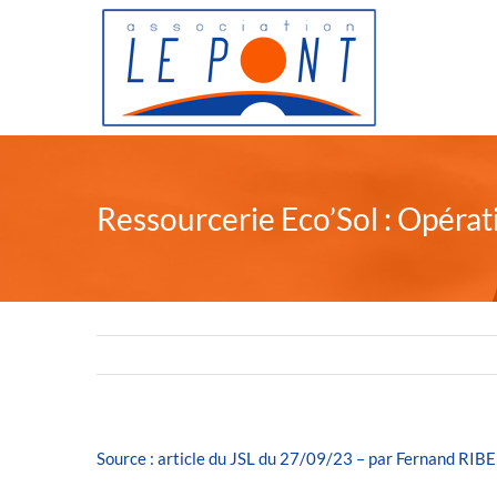
Passer
au
contenu
Ressourcerie Eco’Sol : Opéra
Source : article du JSL du 27/09/23 – par Fernand RIB