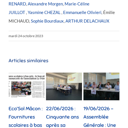
RENARD
,
Alexandre Morgen
,
Marie-Céline
JUILLOT
,
Yasmine CHEZAL
,
Emmanuelle Olivieri
, Émilie
MICHAUD,
Sophie Bourdiaux
,
ARTHUR DELACHAUX
mardi 24 octobre 2023
Articles similaires
Eco’Sol Mâcon :
22/06/2026 :
19/06/2026 –
12/
Fournitures
Cinquante ans
Assemblée
Tou
scolaires à bas
après sa
Générale : Une
gé