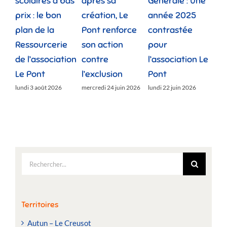
scolaires à bas
après sa
Générale : Une
gé
prix : le bon
création, Le
année 2025
réu
plan de la
Pont renforce
contrastée
« 
Ressourcerie
son action
pour
des
de l’association
contre
l’association Le
»
Le Pont
l’exclusion
Pont
lund
lundi 3 août 2026
mercredi 24 juin 2026
lundi 22 juin 2026
Rechercher:
Territoires
Autun – Le Creusot