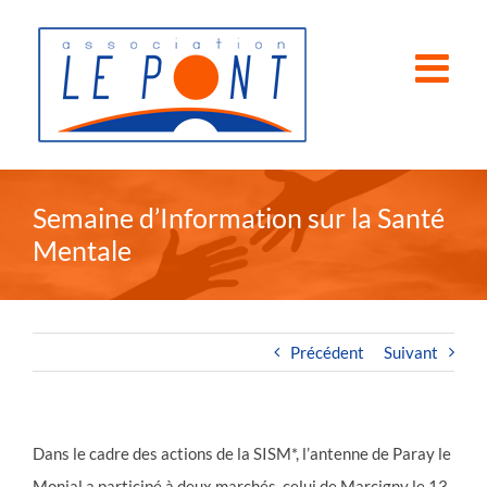
Passer
au
contenu
Semaine d’Information sur la Santé
Mentale
Précédent
Suivant
Dans le cadre des actions de la SISM*, l’antenne de Paray le
Monial a participé à deux marchés, celui de Marcigny le 13