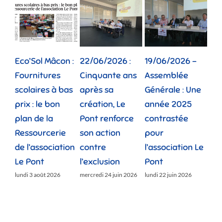
Eco’Sol Mâcon :
22/06/2026 :
19/06/2026 –
12/
Fournitures
Cinquante ans
Assemblée
Tou
scolaires à bas
après sa
Générale : Une
gé
prix : le bon
création, Le
année 2025
réu
plan de la
Pont renforce
contrastée
« 
Ressourcerie
son action
pour
des
de l’association
contre
l’association Le
»
Le Pont
l’exclusion
Pont
lund
lundi 3 août 2026
mercredi 24 juin 2026
lundi 22 juin 2026