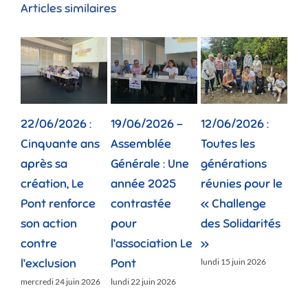
Articles similaires
22/06/2026 :
19/06/2026 –
12/06/2026 :
02
Cinquante ans
Assemblée
Toutes les
Dep
après sa
Générale : Une
générations
la 
création, Le
année 2025
réunies pour le
fam
Pont renforce
contrastée
« Challenge
vie
son action
pour
des Solidarités
do
contre
l’association Le
»
jeud
l’exclusion
Pont
lundi 15 juin 2026
mercredi 24 juin 2026
lundi 22 juin 2026