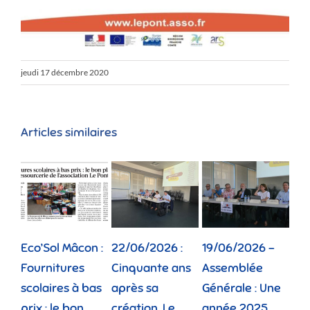
jeudi 17 décembre 2020
Articles similaires
Eco’Sol Mâcon :
22/06/2026 :
19/06/2026 –
12/
Fournitures
Cinquante ans
Assemblée
Tou
scolaires à bas
après sa
Générale : Une
gé
prix : le bon
création, Le
année 2025
réu