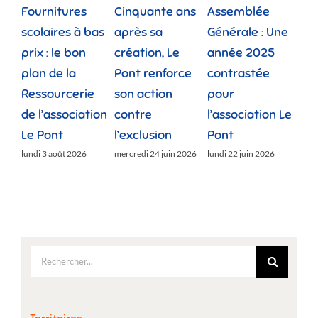
Fournitures
Cinquante ans
Assemblée
Tou
scolaires à bas
après sa
Générale : Une
gé
prix : le bon
création, Le
année 2025
réu
plan de la
Pont renforce
contrastée
« 
Ressourcerie
son action
pour
des
de l’association
contre
l’association Le
»
Le Pont
l’exclusion
Pont
lund
lundi 3 août 2026
mercredi 24 juin 2026
lundi 22 juin 2026
Rechercher: