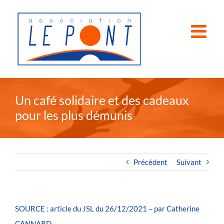
Passer
au
contenu
Un café solidaire et des cadeaux
pour les plus démunis
Précédent
Suivant
SOURCE : article du JSL du 26/12/2021 – par Catherine
CANNARD