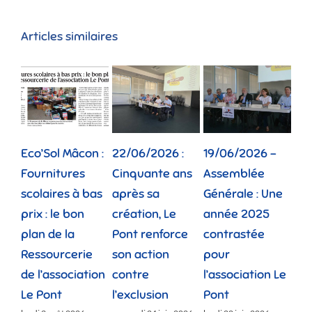
Articles similaires
Eco’Sol Mâcon :
22/06/2026 :
19/06/2026 –
12/
Fournitures
Cinquante ans
Assemblée
Tou
scolaires à bas
après sa
Générale : Une
gé
prix : le bon
création, Le
année 2025
réu
plan de la
Pont renforce
contrastée
« 
Ressourcerie
son action
pour
des
de l’association
contre
l’association Le
»
Le Pont
l’exclusion
Pont
lund